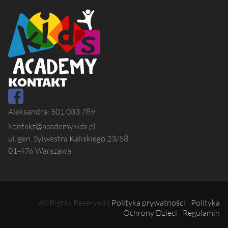
KONTAKT
Aleksandra: 501 033 789
kontakt@academykids.pl
ul. gen. Sylwestra Kaliskiego 23/58
01-476 Warszawa
All Rights Reserved |
Polityka prywatności
|
Polityka
Ochrony Dzieci
|
Regulamin